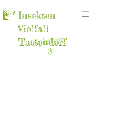
Insekten
Vielfalt
Spi
n
ne
n
Tattendorf
3
Nosferatu-Spinne
Körbchebspinne
Zoropsis
Agalenatea
spiniana
redii
Hausbereich
Steinfeld
16.3.2026
21.3.2026