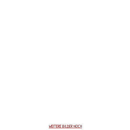
ornuta
Osmia caerulescens
Osmia-Gattun
Blaue
Frauenfeld
Mauerbiene
Blühfläche
Frauenfeld
19.6.2021
Wein
22.4.2021
WEITERE BILDER NOCH