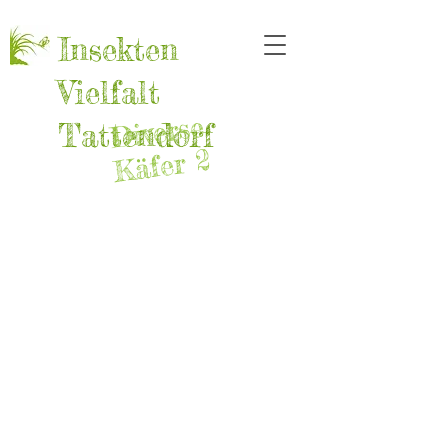
Insekten
Vielfalt
Diverse
Tattendorf
Käfer 2
RIMG0196
Prionychus melanarius
Garten
Familie:
13.3.2026
Schwarzkäfer
(Tenebrionidae)
Steinfeld
19.7.2025