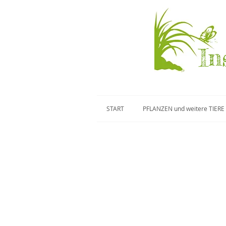
In
START
PFLANZEN und weitere TIERE
Meldeneule
Graue M
Trachea
Xylena
atriplicis
exsoleta