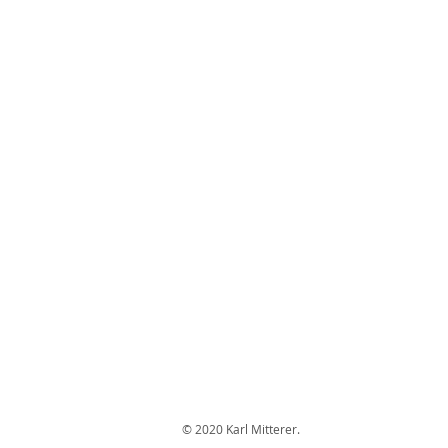
usw.
Agrochola nitida
Feldhol
Rotbraune
Conistra
Herbsteule
rubiginosa
Frauenfeld
Garten
Wein
8.3.2025
12.9.2021
RN:
RN:
Apfel,
Waldrebe,
Kirsche,
Primeln,
Schleehe
Schlehe
© 2020 Karl Mitterer.