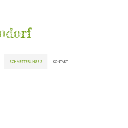
ndorf
SCHMETTERLINGE 2
KONTAKT
tula
Pseudeustrotia candidula
Dreiecks-
Grasmotteneulchen