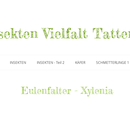
sekten Vielfalt Tatte
INSEKTEN
INSEKTEN - Teil 2
KÄFER
SCHMETTERLINGE 1
Eulenfalter - Xylenia
oderholzeule
Actinotia radiosa
Elaphria venus
Trockenrasen-
Marmoriertes
Johanniskrauteule
Gebüscheulchen