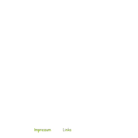
Wegerich,
Buchen
ii
Conistra ligula
Gebüsch-
Wintereule
Wohnhaus
28.10.2019
RN:
Feldahorn,Waldrebe,Weide
usw.
Impressum
Links