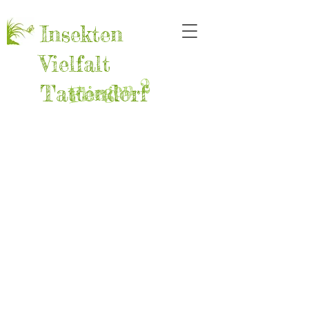
Insekten
Vielfalt
Fliegen 2
Tattendorf
Xyphosia miliaria
Chaetorellia jacea
Familie:
Familie
Bohrfliegen
Bohrfliegen
Garten
Frauenfeld
24.6.2019
Wein
24.7.2024