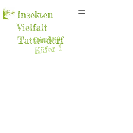
Insekten
Vielfalt
Diverse
Tattendorf
Käfer 1
Stachelkäfer-Art
Bunter Eschenbastkäfer
8-FW
Nemozoma cf. caucasicum
Omonadus-Gattung
Familie:
Hylesinus
Frauenfeld
Garten
Familie:
Mordellidae
fraxinii
Wein
13.4.2025
Halskäfer
Frauenfeld
Familie:
23.5.2025
Frauenfeld
Blühfläche
Borkenkäfer
Blühfläche